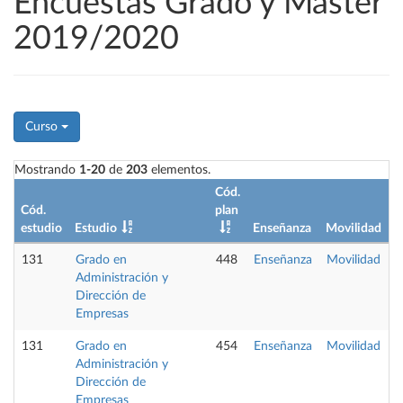
Encuestas Grado y Máster
2019/2020
Curso
Mostrando
1-20
de
203
elementos.
Cód.
Cód.
plan
estudio
Estudio
Enseñanza
Movilidad
P
131
Grado en
448
Enseñanza
Movilidad
P
Administración y
Dirección de
Empresas
131
Grado en
454
Enseñanza
Movilidad
P
Administración y
Dirección de
Empresas