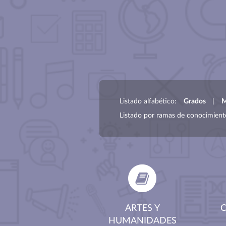
Listado alfabético:
Grados
|
M
Listado por ramas de conocimien
ARTES Y
C
HUMANIDADES