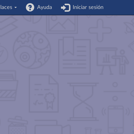
laces
Ayuda
Iniciar sesión
s