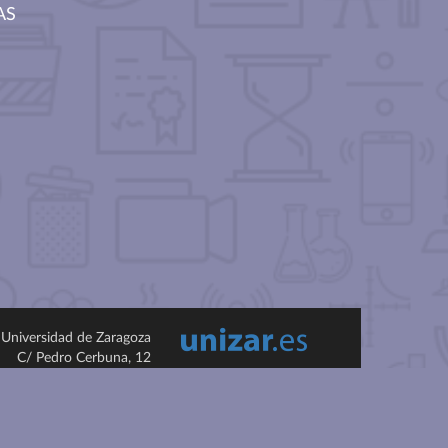
AS
Universidad de Zaragoza
C/ Pedro Cerbuna, 12
ES-50009 Zaragoza
España / Spain
Tel: +34 976761000
ciu@unizar.es