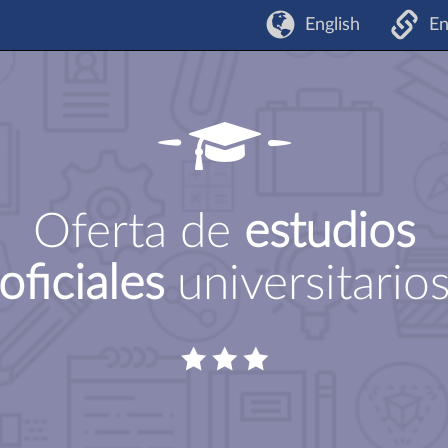
English
En
Oferta de
estudios
oficiales
universitario