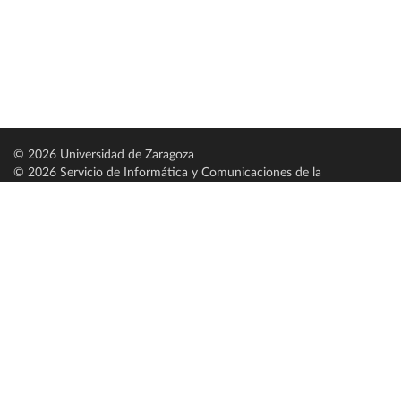
© 2026 Universidad de Zaragoza
© 2026 Servicio de Informática y Comunicaciones de la
Universidad de Zaragoza (
SICUZ
)
Universidad de Zaragoza
C/ Pedro Cerbuna, 12
ES-50009 Zaragoza
España / Spain
Tel: +34 976761000
ciu@unizar.es
Q-5018001-G
Servido por nodo: estudios