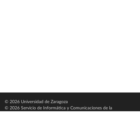
© 2026 Universidad de Zaragoza
© 2026 Servicio de Informática y Comunicaciones de la
Universidad de Zaragoza (
SICUZ
)
Universidad de Zaragoza
C/ Pedro Cerbuna, 12
ES-50009 Zaragoza
España / Spain