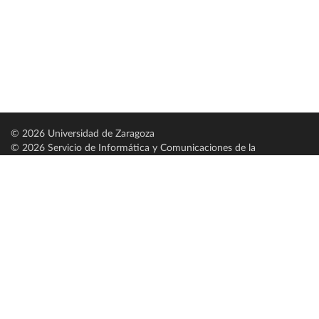
© 2026 Universidad de Zaragoza
© 2026 Servicio de Informática y Comunicaciones de la
Universidad de Zaragoza (
SICUZ
)
Universidad de Zaragoza
C/ Pedro Cerbuna, 12
ES-50009 Zaragoza
España / Spain
Tel: +34 976761000
ciu@unizar.es
Q-5018001-G