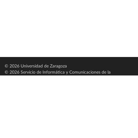
© 2026 Universidad de Zaragoza
© 2026 Servicio de Informática y Comunicaciones de la
Universidad de Zaragoza (
SICUZ
)
Universidad de Zaragoza
C/ Pedro Cerbuna, 12
ES-50009 Zaragoza
España / Spain
Tel: +34 976761000
ciu@unizar.es
Q-5018001-G