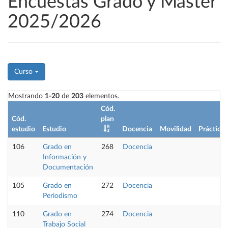
Encuestas Grado y Máster
2025/2026
Curso
Mostrando
1-20
de
203
elementos.
Cód.
Cód.
plan
estudio
Estudio
Docencia
Movilidad
Prácticas
106
Grado en
268
Docencia
Información y
Documentación
105
Grado en
272
Docencia
Periodismo
110
Grado en
274
Docencia
Trabajo Social