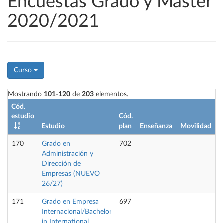
Encuestas Grado y Máster
2020/2021
Curso
Mostrando
101-120
de
203
elementos.
Cód.
estudio
Cód.
Estudio
plan
Enseñanza
Movilidad
P
170
Grado en
702
Administración y
Dirección de
Empresas (NUEVO
26/27)
171
Grado en Empresa
697
Internacional/Bachelor
in International