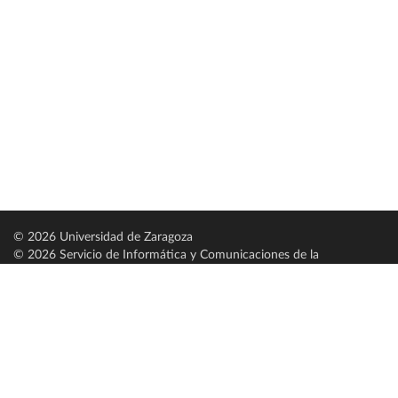
© 2026 Universidad de Zaragoza
© 2026 Servicio de Informática y Comunicaciones de la
Universidad de Zaragoza (
SICUZ
)
Universidad de Zaragoza
C/ Pedro Cerbuna, 12
ES-50009 Zaragoza
España / Spain
Tel: +34 976761000
ciu@unizar.es
Q-5018001-G