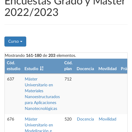
Encuestas Grado y Máster
2022/2023
Curso
Mostrando
161-180
de
203
elementos.
Cód.
Cód.
estudio
Estudio
plan
Docencia
Movilidad
Prácti
637
Máster
712
Universitario en
Materiales
Nanoestructurados
para Aplicaciones
Nanotecnológicas
676
Máster
520
Docencia
Movilidad
Universitario en
Modelización e