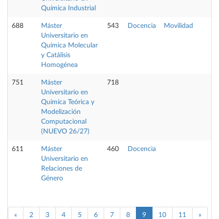
Química Industrial
688
Máster
543
Docencia
Movilidad
Universitario en
Química Molecular
y Catálisis
Homogénea
751
Máster
718
Universitario en
Química Teórica y
Modelización
Computacional
(NUEVO 26/27)
611
Máster
460
Docencia
Universitario en
Relaciones de
Género
«
2
3
4
5
6
7
8
9
10
11
»