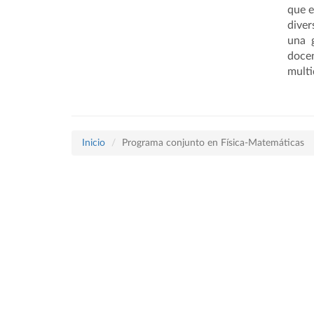
que e
diver
una g
docen
multi
Inicio
Programa conjunto en Física-Matemáticas