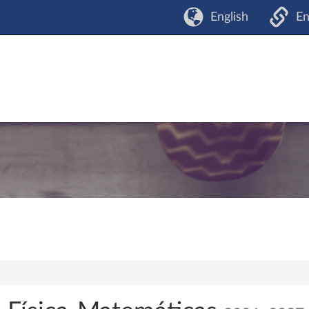
English
En