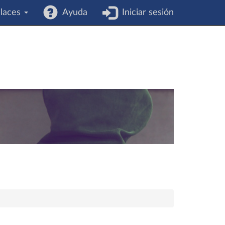
laces
Ayuda
Iniciar sesión