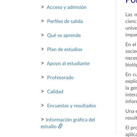
Por
>
Acceso y admisión
Las m
>
Perfiles de salida
cienc
unive
>
impar
Qué se aprende
En el
>
Plan de estudios
socie
neces
>
Apoyo al estudiante
bioló
En cu
>
Profesorado
expli
la ge
>
Calidad
inte
infor
>
Encuestas y resultados
Una e
resul
>
Información gráfica del
estudio
El pr
aplic