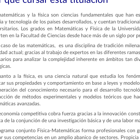
 qué cursar esta titulación
atemáticas y la física son ciencias fundamentales que han e
ia y tecnología de los países desarrollados, y cuentan tradicio
rsitarios. Los grados en Matemáticas y Física de la Univers
ten en la Facultad de Ciencias desde hace más de un siglo por p
 caso de las matemáticas, es una disciplina de tradición milena
dad actual; gracias al trabajo de expertos en las diferentes rama
arios para analizar la complejidad inherente en ámbitos tan dive
gicas.
anto a la física, es una ciencia natural que estudia los fenó
car sus propiedades y comportamiento en base a leyes y modelos
neración del conocimiento necesario para el desarrollo tecnoló
racción de métodos experimentales y modelos teóricos que ha
máticas avanzadas.
conomía competitiva cobra fuerza gracias a la innovación cons
ta de la conjunción de una investigación básica y de una labor má
ograma conjunto Física-Matemáticas forma profesionales con gr
ar sus competencias en un amplio abanico de sectores. Propicia