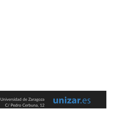
Universidad de Zaragoza
C/ Pedro Cerbuna, 12
ES-50009 Zaragoza
España / Spain
Tel: +34 976761000
ciu@unizar.es