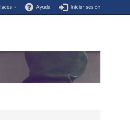
laces
Ayuda
Iniciar sesión