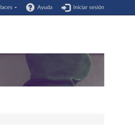
laces
Ayuda
Iniciar sesión