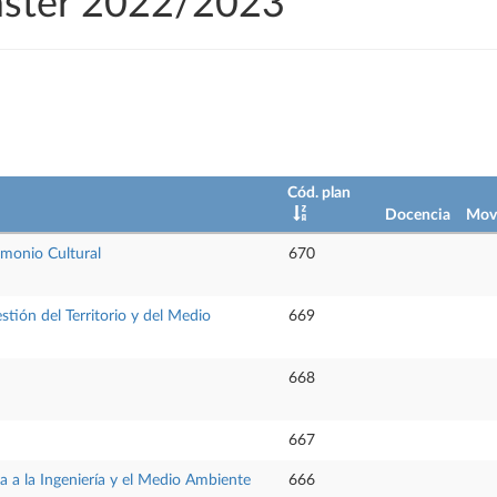
áster 2022/2023
Cód. plan
Docencia
Movi
imonio Cultural
670
tión del Territorio y del Medio
669
668
667
a a la Ingeniería y el Medio Ambiente
666