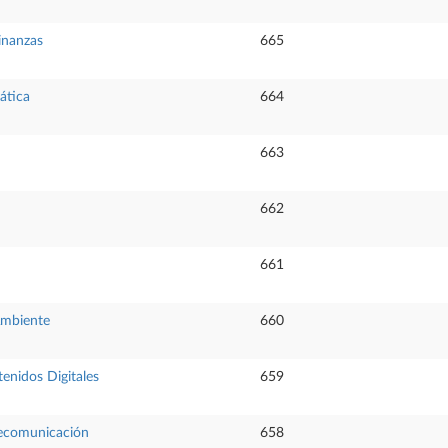
inanzas
665
ática
664
663
662
661
Ambiente
660
enidos Digitales
659
elecomunicación
658