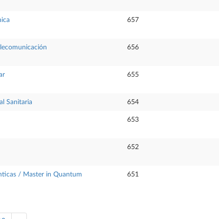
nica
657
Telecomunicación
656
ar
655
l Sanitaria
654
653
652
ánticas / Master in Quantum
651