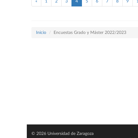
«
1
2
3
4
5
6
7
8
9
Inicio
Encuestas Grado y Máster 2022/2023
© 2026 Universidad de Zaragoza