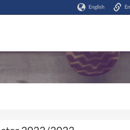
English
En