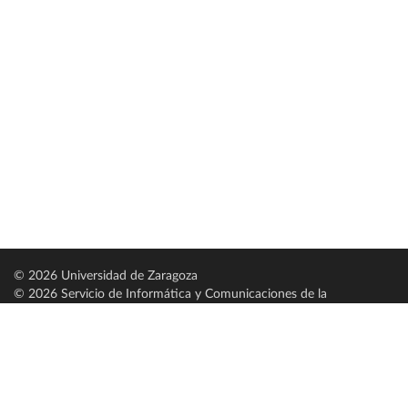
© 2026 Universidad de Zaragoza
© 2026 Servicio de Informática y Comunicaciones de la
Universidad de Zaragoza (
SICUZ
)
Universidad de Zaragoza
C/ Pedro Cerbuna, 12
ES-50009 Zaragoza
España / Spain
Tel: +34 976761000