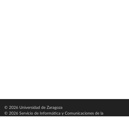
© 2026 Universidad de Zaragoza
© 2026 Servicio de Informática y Comunicaciones de la
Universidad de Zaragoza (
SICUZ
)
Universidad de Zaragoza