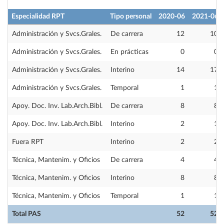
Especialidad RPT
Tipo personal
2020-06
2021-06
Administración y Svcs.Grales.
De carrera
12
10
Administración y Svcs.Grales.
En prácticas
0
0
Administración y Svcs.Grales.
Interino
14
17
Administración y Svcs.Grales.
Temporal
1
1
Apoy. Doc. Inv. Lab.Arch.Bibl.
De carrera
8
8
Apoy. Doc. Inv. Lab.Arch.Bibl.
Interino
2
1
Fuera RPT
Interino
2
2
Técnica, Mantenim. y Oficios
De carrera
4
4
Técnica, Mantenim. y Oficios
Interino
8
8
Técnica, Mantenim. y Oficios
Temporal
1
1
Total PAS
52
52