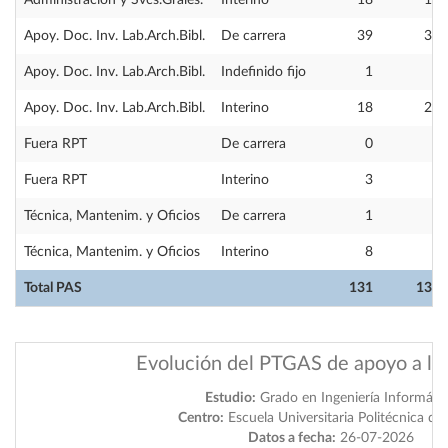
Administración y Svcs.Grales.
Interino
18
19
Apoy. Doc. Inv. Lab.Arch.Bibl.
De carrera
39
37
Apoy. Doc. Inv. Lab.Arch.Bibl.
Indefinido fijo
1
1
Apoy. Doc. Inv. Lab.Arch.Bibl.
Interino
18
21
Fuera RPT
De carrera
0
1
Fuera RPT
Interino
3
3
Técnica, Mantenim. y Oficios
De carrera
1
1
Técnica, Mantenim. y Oficios
Interino
8
7
Total PAS
131
131
Evolución del PTGAS de apoyo a la
Estudio:
Grado en Ingeniería Informáti
Centro:
Escuela Universitaria Politécnica de 
Datos a fecha:
26-07-2026