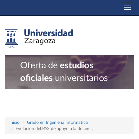
Togg
navi
Oferta de
estudios
oficiales
universitarios
Inicio
Grado en Ingeniería Informática
Evolucion del PAS de apoyo a la docencia