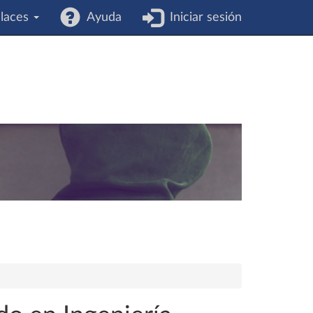
laces
Ayuda
Iniciar sesión