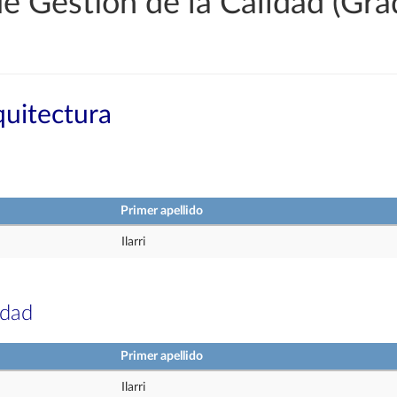
e Gestión de la Calidad (Gra
quitectura
Primer apellido
Ilarri
idad
Primer apellido
Ilarri