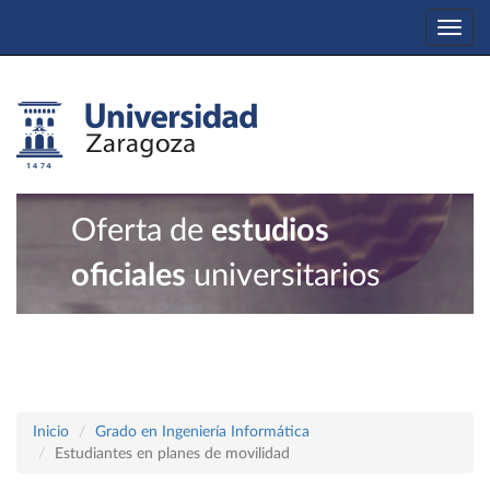
Togg
navi
Oferta de
estudios
oficiales
universitarios
Inicio
Grado en Ingeniería Informática
Estudiantes en planes de movilidad