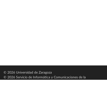
© 2026 Universidad de Zaragoza
© 2026 Servicio de Informática y Comunicaciones de la
Universidad de Zaragoza (
SICUZ
)
Universidad de Zaragoza
C/ Pedro Cerbuna, 12
ES-50009 Zaragoza
España / Spain
Tel: +34 976761000