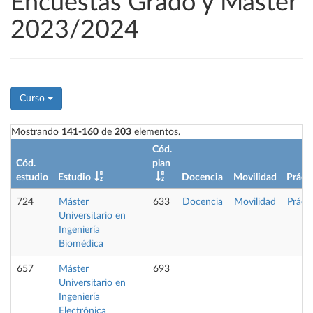
Encuestas Grado y Máster
2023/2024
Curso
Mostrando
141-160
de
203
elementos.
Cód.
Cód.
plan
estudio
Estudio
Docencia
Movilidad
Prácti
724
Máster
633
Docencia
Movilidad
Práct
Universitario en
Ingeniería
Biomédica
657
Máster
693
Universitario en
Ingeniería
Electrónica