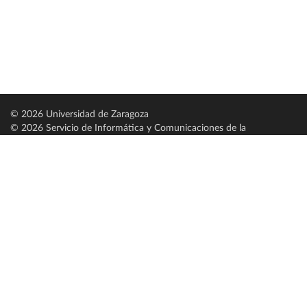
© 2026 Universidad de Zaragoza
© 2026 Servicio de Informática y Comunicaciones de la
Universidad de Zaragoza (
SICUZ
)
Universidad de Zaragoza
C/ Pedro Cerbuna, 12
ES-50009 Zaragoza
España / Spain
Tel: +34 976761000
ciu@unizar.es
Q-5018001-G
Servido por nodo: estudios