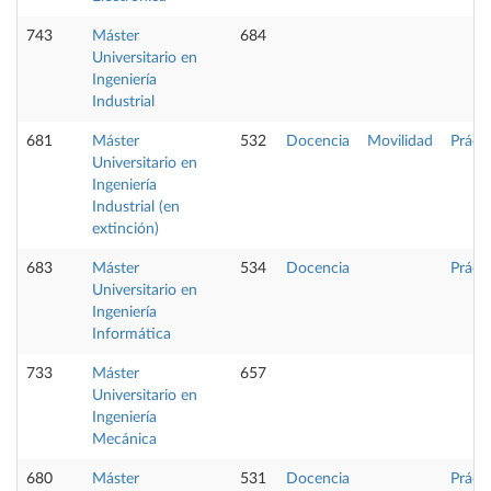
743
Máster
684
Universitario en
Ingeniería
Industrial
681
Máster
532
Docencia
Movilidad
Práct
Universitario en
Ingeniería
Industrial (en
extinción)
683
Máster
534
Docencia
Práct
Universitario en
Ingeniería
Informática
733
Máster
657
Universitario en
Ingeniería
Mecánica
680
Máster
531
Docencia
Práct