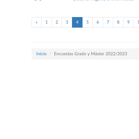
«
1
2
3
4
5
6
7
8
9
Inicio
Encuestas Grado y Máster 2022/2023