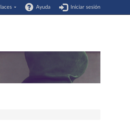
laces
Ayuda
Iniciar sesión