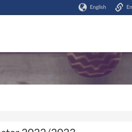
English
En