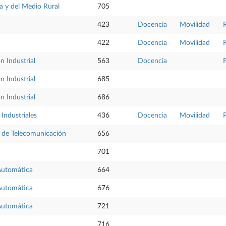
a y del Medio Rural
705
423
Docencia
Movilidad
422
Docencia
Movilidad
n Industrial
563
Docencia
n Industrial
685
n Industrial
686
Industriales
436
Docencia
Movilidad
s de Telecomunicación
656
701
 Automática
664
 Automática
676
 Automática
721
716