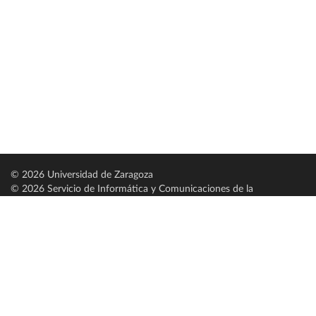
© 2026 Universidad de Zaragoza
© 2026 Servicio de Informática y Comunicaciones de la
Universidad de Zaragoza (
SICUZ
)
Universidad de Zaragoza
C/ Pedro Cerbuna, 12
ES-50009 Zaragoza
España / Spain
Tel: +34 976761000
ciu@unizar.es
Q-5018001-G