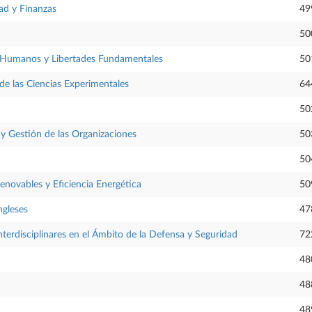
ad y Finanzas
49
50
Humanos y Libertades Fundamentales
50
e las Ciencias Experimentales
64
50
 Gestión de las Organizaciones
50
50
novables y Eficiencia Energética
50
ngleses
47
erdisciplinares en el Ámbito de la Defensa y Seguridad
72
48
48
48