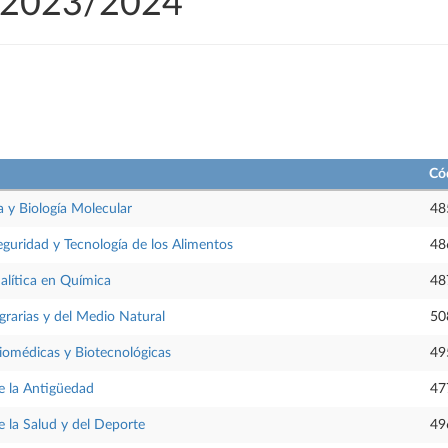
o 2023/2024
Cód
 y Biología Molecular
48
guridad y Tecnología de los Alimentos
48
lítica en Química
48
rarias y del Medio Natural
50
iomédicas y Biotecnológicas
49
e la Antigüedad
47
 la Salud y del Deporte
49