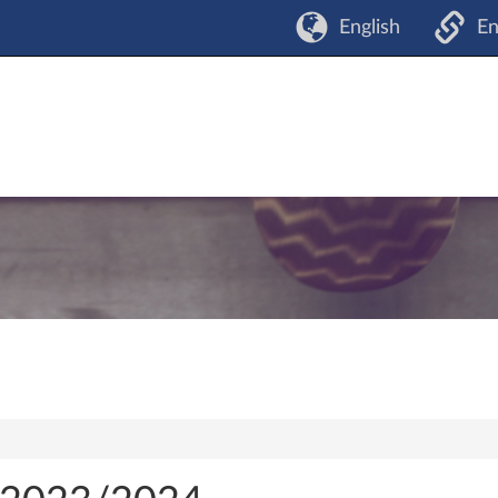
English
En