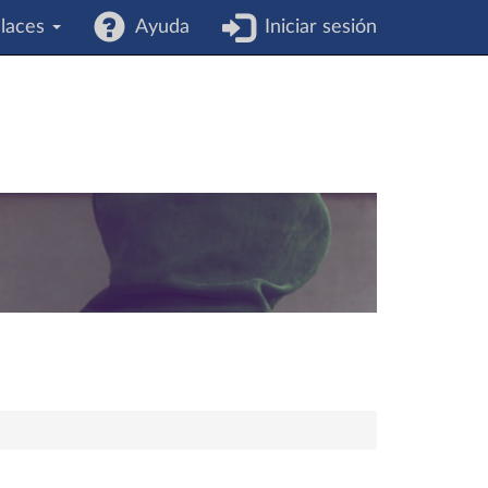
laces
Ayuda
Iniciar sesión