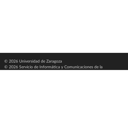
© 2026 Universidad de Zaragoza
© 2026 Servicio de Informática y Comunicaciones de la
Universidad de Zaragoza (
SICUZ
)
Universidad de Zaragoza
C/ Pedro Cerbuna, 12
ES-50009 Zaragoza
España / Spain
Tel: +34 976761000
ciu@unizar.es
Q-5018001-G