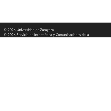
© 2026 Universidad de Zaragoza
© 2026 Servicio de Informática y Comunicaciones de la
Universidad de Zaragoza (
SICUZ
)
Universidad de Zaragoza
C/ Pedro Cerbuna, 12
ES-50009 Zaragoza
España / Spain
Tel: +34 976761000
ciu@unizar.es
Q-5018001-G
Servido por nodo: estudios
Aviso legal
|
Condiciones generales de uso
|
Política de privacidad