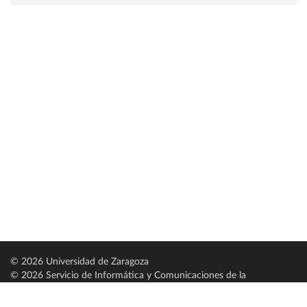
© 2026 Universidad de Zaragoza
© 2026 Servicio de Informática y Comunicaciones de la
Universidad de Zaragoza (
SICUZ
)
Universidad de Zaragoza