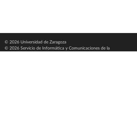
© 2026 Universidad de Zaragoza
© 2026 Servicio de Informática y Comunicaciones de la
Universidad de Zaragoza (
SICUZ
)
Universidad de Zaragoza
C/ Pedro Cerbuna, 12
ES-50009 Zaragoza
España / Spain
Tel: +34 976761000
ciu@unizar.es
Q-5018001-G
Servido por nodo: estudios