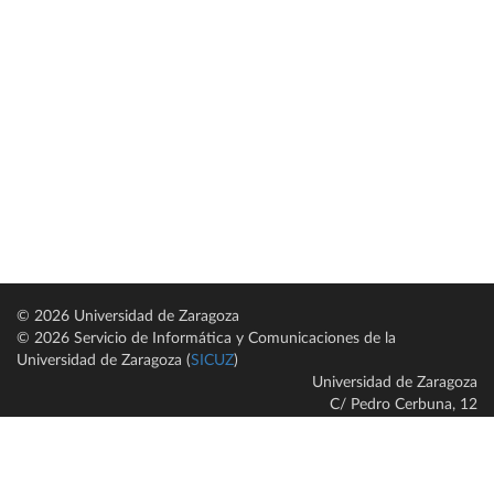
© 2026 Universidad de Zaragoza
© 2026 Servicio de Informática y Comunicaciones de la
Universidad de Zaragoza (
SICUZ
)
Universidad de Zaragoza
C/ Pedro Cerbuna, 12
ES-50009 Zaragoza
España / Spain
Tel: +34 976761000
ciu@unizar.es