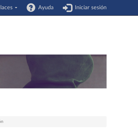
laces
Ayuda
Iniciar sesión
ón