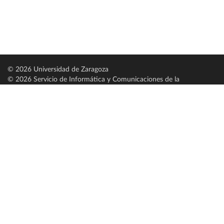
© 2026 Universidad de Zaragoza
© 2026 Servicio de Informática y Comunicaciones de la
Universidad de Zaragoza (
SICUZ
)
Universidad de Zaragoza
C/ Pedro Cerbuna, 12
ES-50009 Zaragoza
España / Spain
Tel: +34 976761000
ciu@unizar.es
Q-5018001-G
Servido por nodo: estudios