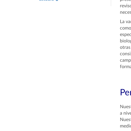
revis
neces
La va
como 
espec
biolo
otras
consi
campo
forma
Per
Nuest
a niv
Nuest
medio