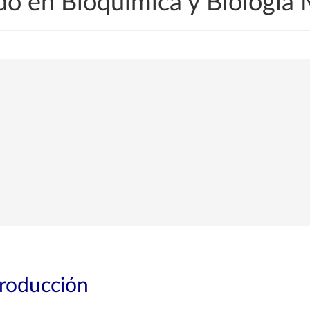
o en Bioquímica y Biología 
troducción