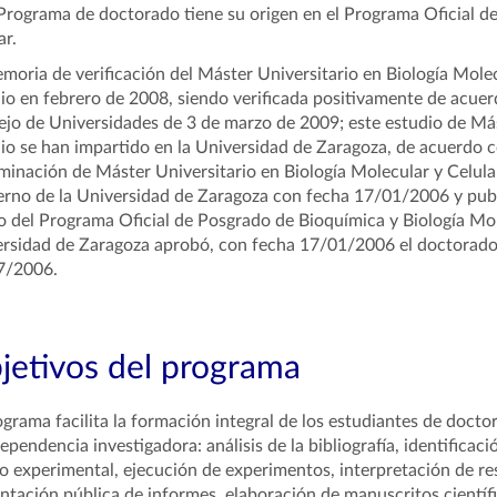
Programa de doctorado tiene su origen en el Programa Oficial d
ar.
moria de verificación del Máster Universitario en Biología Mole
io en febrero de 2008, siendo verificada positivamente de acue
jo de Universidades de 3 de marzo de 2009; este estudio de Más
io se han impartido en la Universidad de Zaragoza, de acuerdo 
inación de Máster Universitario en Biología Molecular y Celula
rno de la Universidad de Zaragoza con fecha 17/01/2006 y publ
 del Programa Oficial de Posgrado de Bioquímica y Biología Mol
rsidad de Zaragoza aprobó, con fecha 17/01/2006 el doctorado
7/2006.
jetivos del programa
ograma facilita la formación integral de los estudiantes de docto
dependencia investigadora: análisis de la bibliografía, identific
o experimental, ejecución de experimentos, interpretación de re
ntación pública de informes, elaboración de manuscritos científi