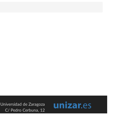
Universidad de Zaragoza
C/ Pedro Cerbuna, 12
ES-50009 Zaragoza
España / Spain
Tel: +34 976761000