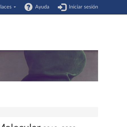
laces
Ayuda
Iniciar sesión