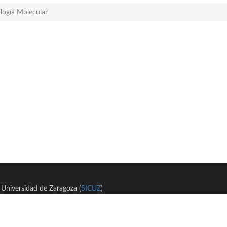
logía Molecular
Universidad de Zaragoza (
SICUZ
)