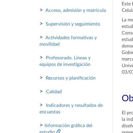
Este 
>
Acceso, admisión y matrícula
Celul
La me
>
Supervisión y seguimiento
estud
Conse
>
Actividades formativas y
estud
movilidad
denom
Gobie
>
Profesorado. Líneas y
marco
equipos de investigación
Unive
03/0
>
Recursos y planificación
>
Calidad
Ob
>
Indicadores y resultados de
encuestas
El pr
la in
>
Información gráfica del
diseñ
estudio
prese