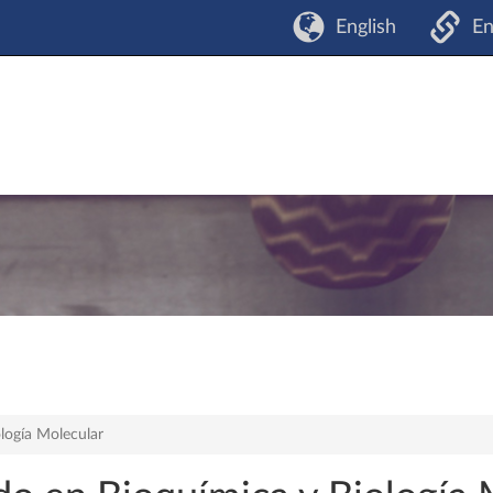
English
En
logía Molecular