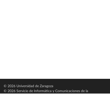
© 2026 Universidad de Zaragoza
© 2026 Servicio de Informática y Comunicaciones de la
Universidad de Zaragoza (
SICUZ
)
Universidad de Zaragoza
C/ Pedro Cerbuna, 12