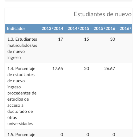
Estudiantes de nuevo i
Indicador
2013/2014
2014/2015
2015/2016
2016/20
1.3. Estudiantes
17
15
30
matriculados/as
de nuevo
ingreso
1.4. Porcentaje
17.65
20
26.67
38
de estudiantes
de nuevo
ingreso
procedentes de
estudios de
acceso a
doctorado de
otras
universidades
1.5. Porcentaje
0
0
0