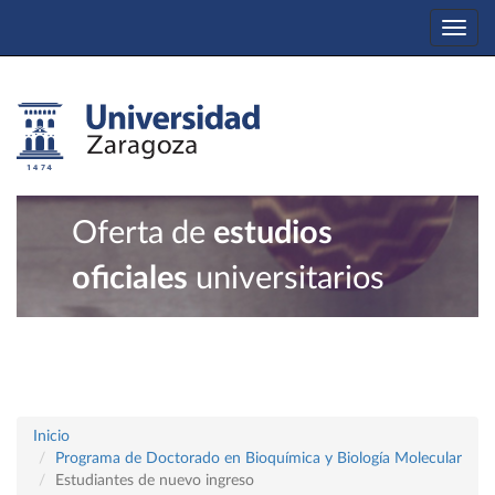
Togg
navi
Oferta de
estudios
oficiales
universitarios
Inicio
Programa de Doctorado en Bioquímica y Biología Molecular
Estudiantes de nuevo ingreso