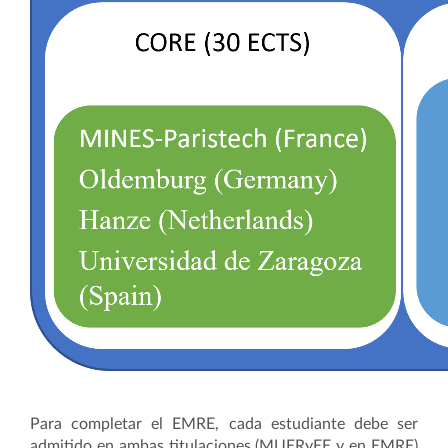
Para completar el EMRE, cada estudiante debe ser
admitido en ambas titulaciones (MUERyEE y en EMRE)