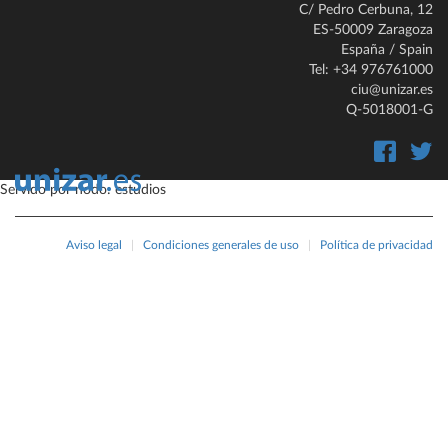
C/ Pedro Cerbuna, 12
ES-50009 Zaragoza
España / Spain
Tel: +34 976761000
ciu@unizar.es
Q-5018001-G
Servido por nodo: estudios
Aviso legal
|
Condiciones generales de uso
|
Política de privacidad