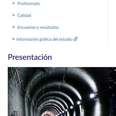
>
Profesorado
>
Calidad
>
Encuestas y resultados
>
Información gráfica del estudio
Presentación