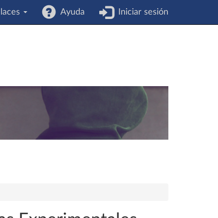
laces
Ayuda
Iniciar sesión