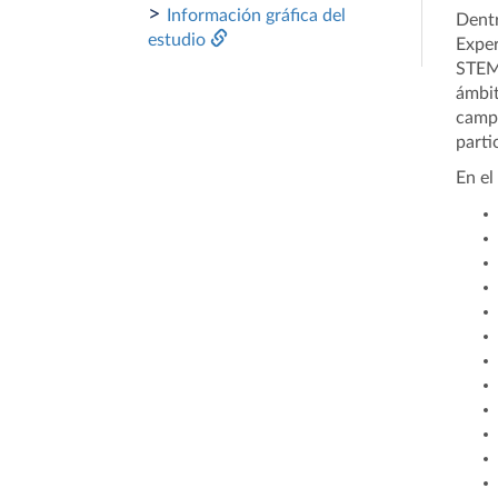
>
Información gráfica del
Dent
estudio
Exper
STEM,
ámbit
campa
parti
En el