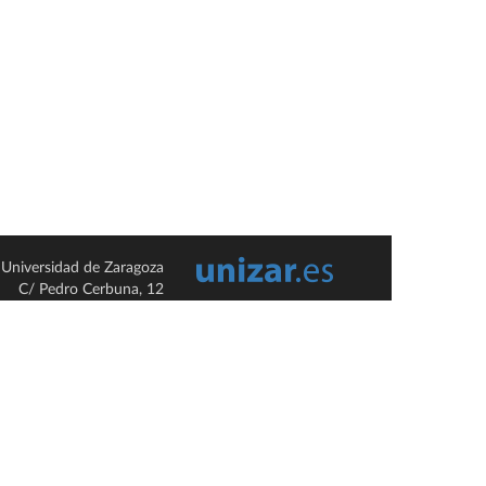
Universidad de Zaragoza
C/ Pedro Cerbuna, 12
ES-50009 Zaragoza
España / Spain
Tel: +34 976761000
ciu@unizar.es
Q-5018001-G