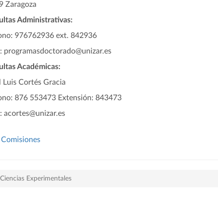
9 Zaragoza
ltas Administrativas:
ono: 976762936 ext. 842936
l: programasdoctorado@unizar.es
ultas Académicas:
 Luis Cortés Gracia
ono: 876 553473 Extensión: 843473
: acortes@unizar.es
Comisiones
Ciencias Experimentales