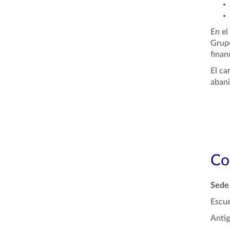
En el
Grup
finan
El ca
abani
Co
Sede 
Escue
Antig