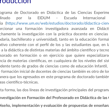
troducción
ograma de Doctorado en Didáctica de las Ciencias Experiment
rdinado por la EIDUM - Escuela Internaciona
ia (
https://www.um.es/web/estudios/doctorado/didactica-cien
orcionar una formación investigadora avanzada en Didáct
chamente la investigación con la práctica docente en ciencias d
daria, bachillerato y universidad), tanto en la educación form
tivo coherente con el perfil de los y las estudiantes que, en l
 a la didáctica de distintas materias del ámbito científico y tecn
sorado en formación o en ejercicio que quiere especializars
cia de materias científicas, en cualquiera de los niveles del sis
dente tanto de grados de ciencias como de educación Infantil, 
 formación inicial de docentes de ciencias también es otro de lo
nera que los egresados en este programa de doctorado también
reas científico-técnicas.
ta forma, las dos líneas de investigación principales del progra
vestigación en Formación del Profesorado en Didáctica de las 
seño, implementación y evaluación de propuestas de enseñanza