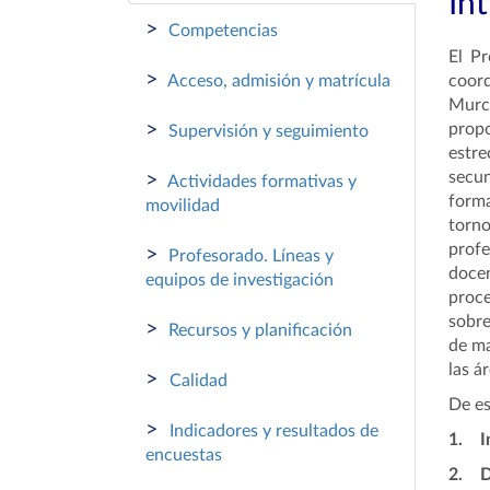
In
>
Competencias
El Pr
>
Acceso, admisión y matrícula
coo
Murc
>
prop
Supervisión y seguimiento
estre
secun
>
Actividades formativas y
forma
movilidad
torno
profe
>
Profesorado. Líneas y
docen
equipos de investigación
proce
sobre
>
Recursos y planificación
de ma
las á
>
Calidad
De es
>
Indicadores y resultados de
1. In
encuestas
2. Di