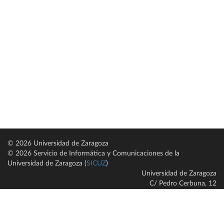
© 2026 Universidad de Zaragoza
© 2026 Servicio de Informática y Comunicaciones de la
Universidad de Zaragoza (
SICUZ
)
Universidad de Zaragoza
C/ Pedro Cerbuna, 12
ES-50009 Zaragoza
España / Spain
Tel: +34 976761000
ciu@unizar.es