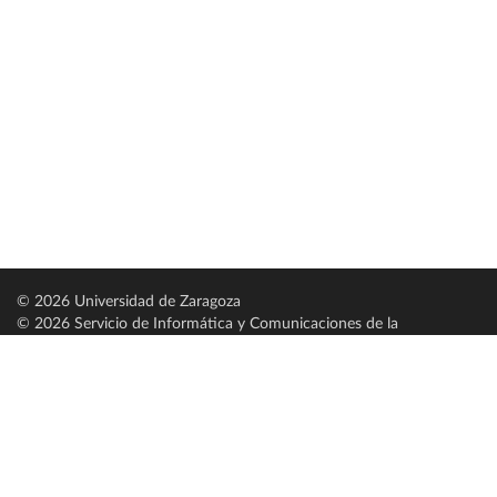
© 2026 Universidad de Zaragoza
© 2026 Servicio de Informática y Comunicaciones de la
Universidad de Zaragoza (
SICUZ
)
Universidad de Zaragoza
C/ Pedro Cerbuna, 12
ES-50009 Zaragoza
España / Spain
Tel: +34 976761000
ciu@unizar.es