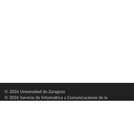
© 2026 Universidad de Zaragoza
© 2026 Servicio de Informática y Comunicaciones de la
Universidad de Zaragoza (
SICUZ
)
Universidad de Zaragoza
C/ Pedro Cerbuna, 12
ES-50009 Zaragoza
España / Spain
Tel: +34 976761000