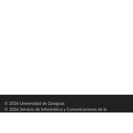
© 2026 Universidad de Zaragoza
© 2026 Servicio de Informática y Comunicaciones de la
Universidad de Zaragoza (
SICUZ
)
Universidad de Zaragoza
C/ Pedro Cerbuna, 12