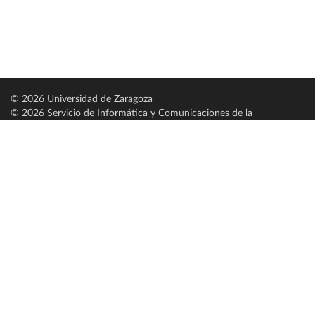
© 2026 Universidad de Zaragoza
© 2026 Servicio de Informática y Comunicaciones de la
Universidad de Zaragoza (
SICUZ
)
Universidad de Zaragoza
C/ Pedro Cerbuna, 12
ES-50009 Zaragoza
España / Spain
Tel: +34 976761000
ciu@unizar.es
Q-5018001-G
Servido por nodo: estudios