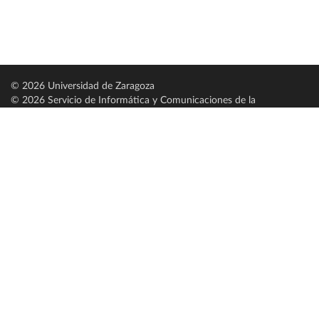
© 2026 Universidad de Zaragoza
© 2026 Servicio de Informática y Comunicaciones de la
Universidad de Zaragoza (
SICUZ
)
Universidad de Zaragoza
C/ Pedro Cerbuna, 12
ES-50009 Zaragoza
España / Spain
Tel: +34 976761000
ciu@unizar.es
Q-5018001-G
Servido por nodo: estudios
Aviso legal
|
Condiciones generales de uso
|
Política de privacidad