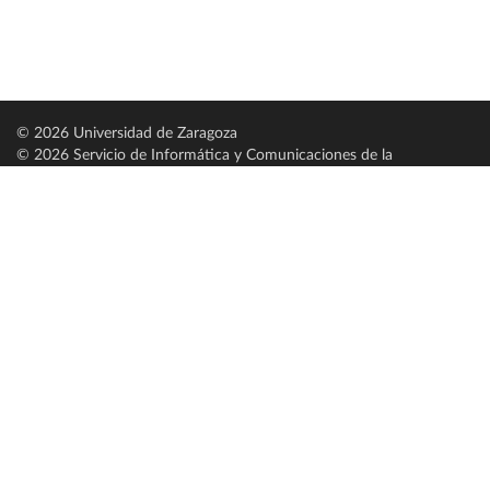
© 2026 Universidad de Zaragoza
© 2026 Servicio de Informática y Comunicaciones de la
Universidad de Zaragoza (
SICUZ
)
Universidad de Zaragoza
C/ Pedro Cerbuna, 12
ES-50009 Zaragoza
España / Spain
Tel: +34 976761000
ciu@unizar.es
Q-5018001-G
Servido por nodo: estudios
Aviso legal
|
Condiciones generales de uso
|
Política de privacidad