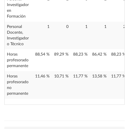
Investigador
en
Formación
Personal
1
0
1
1
2
Docente,
Investigador
o Técnico
Horas
88,54 %
89,29 %
88,23 %
86,42 %
88,23 %
profesorado
permanente
Horas
11,46 %
10,71 %
11,77 %
13,58 %
11,77 %
profesorado
no
permanente