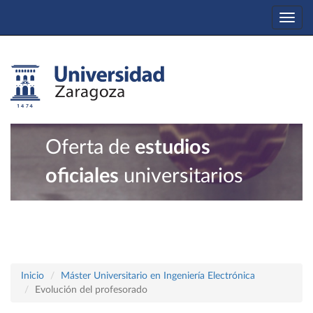
Togg
navi
Oferta de
estudios
oficiales
universitarios
Inicio
Máster Universitario en Ingeniería Electrónica
Evolución del profesorado