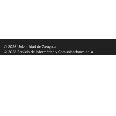
© 2026 Universidad de Zaragoza
© 2026 Servicio de Informática y Comunicaciones de la
Universidad de Zaragoza (
SICUZ
)
Universidad de Zaragoza
C/ Pedro Cerbuna, 12
ES-50009 Zaragoza
España / Spain
Tel: +34 976761000
ciu@unizar.es
Q-5018001-G
Servido por nodo: estudios