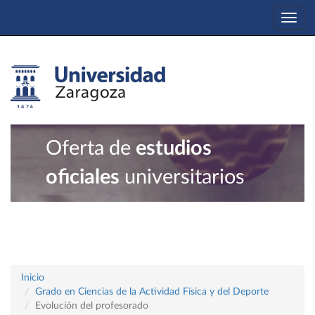
Togg
navi
Oferta de
estudios
oficiales
universitarios
Inicio
Grado en Ciencias de la Actividad Física y del Deporte
Evolución del profesorado