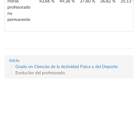
Horas
43,66 %
49,36 %
37,60 %
36,82 %
35,13 %
profesorado
no
permanente
Inicio
Grado en Ciencias de la Actividad Física y del Deporte
Evolución del profesorado