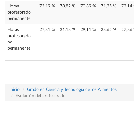
Horas
72,19 %
78,82 %
70,89 %
71,35 %
72,14 %
profesorado
permanente
Horas
27,81 %
21,18 %
29,11 %
28,65 %
27,86 %
profesorado
no
permanente
Inicio
Grado en Ciencia y Tecnología de los Alimentos
Evolución del profesorado