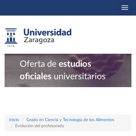
Togg
navi
Oferta de
estudios
oficiales
universitarios
Inicio
Grado en Ciencia y Tecnología de los Alimentos
Evolución del profesorado