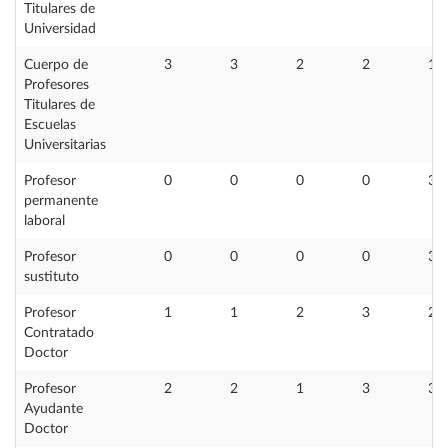
Titulares de
Universidad
Cuerpo de
3
3
2
2
1
Profesores
Titulares de
Escuelas
Universitarias
Profesor
0
0
0
0
3
permanente
laboral
Profesor
0
0
0
0
3
sustituto
Profesor
1
1
2
3
2
Contratado
Doctor
Profesor
2
2
1
3
3
Ayudante
Doctor