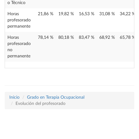
o Técnico
Horas
21,86 %
19,82 %
16,53 %
31,08 %
34,22 %
profesorado
permanente
Horas
78,14 %
80,18 %
83,47 %
68,92 %
65,78 %
profesorado
no
permanente
Inicio
Grado en Terapia Ocupacional
Evolución del profesorado