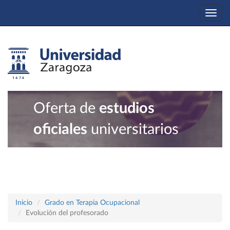
Togg
navi
Oferta de
estudios
oficiales
universitarios
Inicio
Grado en Terapia Ocupacional
Evolución del profesorado