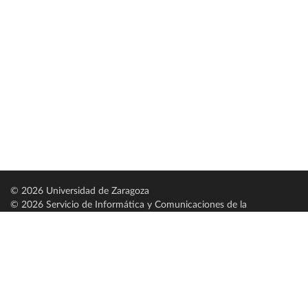
© 2026 Universidad de Zaragoza
© 2026 Servicio de Informática y Comunicaciones de la
Universidad de Zaragoza (
SICUZ
)
Universidad de Zaragoza
C/ Pedro Cerbuna, 12
ES-50009 Zaragoza
España / Spain
Tel: +34 976761000
ciu@unizar.es