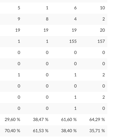
5
1
6
10
9
8
4
2
19
19
19
20
1
1
155
157
0
0
0
0
0
0
0
0
1
0
1
2
0
0
0
0
0
0
1
2
0
0
1
0
29,60 %
38,47 %
61,60 %
64,29 %
70,40 %
61,53 %
38,40 %
35,71 %