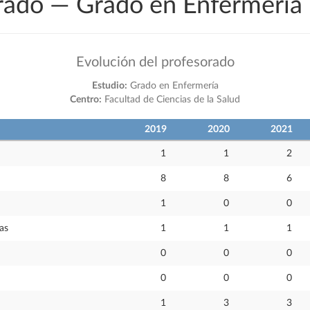
orado — Grado en Enfermerí
Evolución del profesorado
Estudio:
Grado en Enfermería
Centro:
Facultad de Ciencias de la Salud
2019
2020
2021
1
1
2
8
8
6
1
0
0
as
1
1
1
0
0
0
0
0
0
1
3
3