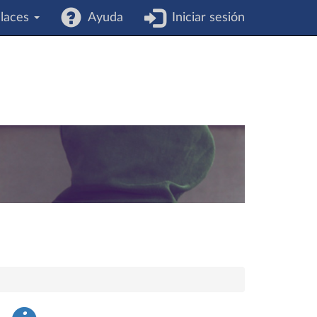
laces
Ayuda
Iniciar sesión