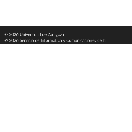
© 2026 Universidad de Zaragoza
© 2026 Servicio de Informática y Comunicaciones de la
Universidad de Zaragoza (
SICUZ
)
Universidad de Zaragoza
C/ Pedro Cerbuna, 12
ES-50009 Zaragoza
España / Spain
Tel: +34 976761000
ciu@unizar.es
Q-5018001-G
Servido por nodo: estudios
Aviso legal
|
Condiciones generales de uso
|
Política de privacidad