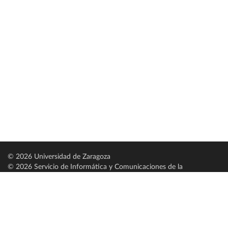
© 2026 Universidad de Zaragoza
© 2026 Servicio de Informática y Comunicaciones de la
Universidad de Zaragoza (
SICUZ
)
Universidad de Zaragoza
C/ Pedro Cerbuna, 12
ES-50009 Zaragoza
España / Spain