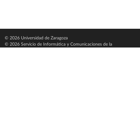
© 2026 Universidad de Zaragoza
© 2026 Servicio de Informática y Comunicaciones de la
Universidad de Zaragoza (
SICUZ
)
Universidad de Zaragoza
C/ Pedro Cerbuna, 12
ES-50009 Zaragoza
España / Spain
Tel: +34 976761000
ciu@unizar.es
Q-5018001-G
Servido por nodo: estudios
Aviso legal
|
Condiciones generales de uso
|
Política de privacidad