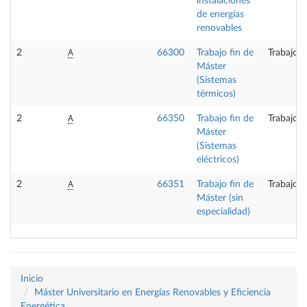
instalaciones
de energías
renovables
A
2
66300
Trabajo fin de
Trabajo f
Máster
(Sistemas
térmicos)
A
2
66350
Trabajo fin de
Trabajo f
Máster
(Sistemas
eléctricos)
A
2
66351
Trabajo fin de
Trabajo f
Máster (sin
especialidad)
Inicio
Máster Universitario en Energías Renovables y Eficiencia
Energética