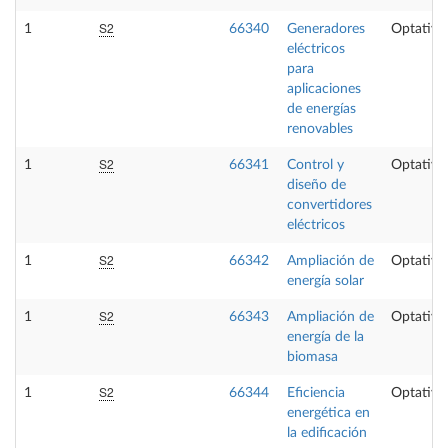
S2
1
66340
Generadores
Optativa
eléctricos
para
aplicaciones
de energías
renovables
S2
1
66341
Control y
Optativa
diseño de
convertidores
eléctricos
S2
1
66342
Ampliación de
Optativa
energía solar
S2
1
66343
Ampliación de
Optativa
energía de la
biomasa
S2
1
66344
Eficiencia
Optativa
energética en
la edificación