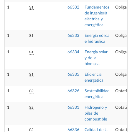
S1
1
66332
Fundamentos
Obligator
de ingeniería
eléctrica y
energética
S1
1
66333
Energía eólica
Obligator
e hidráulica
S1
1
66334
Energía solar
Obligator
y de la
biomasa
S1
1
66335
Eficiencia
Obligator
energética
S2
1
66326
Sostenibilidad
Optativa
energética
S2
1
66331
Hidrógeno y
Optativa
pilas de
combustible
S2
1
66336
Calidad de la
Optativa