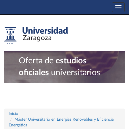
Togg
navi
Oferta de
estudios
oficiales
universitarios
Inicio
Máster Universitario en Energías Renovables y Eficiencia
Energética