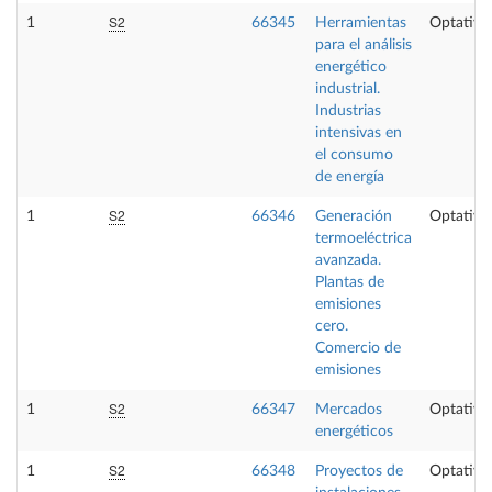
S2
1
66345
Herramientas
Optativa
para el análisis
energético
industrial.
Industrias
intensivas en
el consumo
de energía
S2
1
66346
Generación
Optativa
termoeléctrica
avanzada.
Plantas de
emisiones
cero.
Comercio de
emisiones
S2
1
66347
Mercados
Optativa
energéticos
S2
1
66348
Proyectos de
Optativa