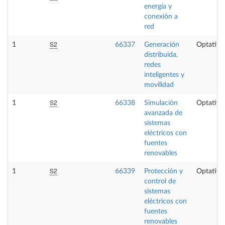
energía y
conexión a
red
S2
1
66337
Generación
Optativa
distribuida,
redes
inteligentes y
movilidad
S2
1
66338
Simulación
Optativa
avanzada de
sistemas
eléctricos con
fuentes
renovables
S2
1
66339
Protección y
Optativa
control de
sistemas
eléctricos con
fuentes
renovables