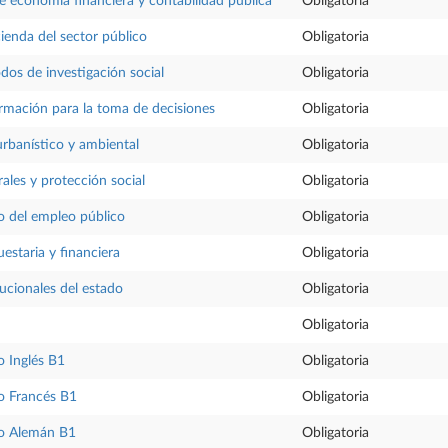
 economía financiera y contabilidad pública
Obligatoria
enda del sector público
Obligatoria
dos de investigación social
Obligatoria
rmación para la toma de decisiones
Obligatoria
urbanístico y ambiental
Obligatoria
ales y protección social
Obligatoria
o del empleo público
Obligatoria
estaria y financiera
Obligatoria
ucionales del estado
Obligatoria
Obligatoria
 Inglés B1
Obligatoria
o Francés B1
Obligatoria
o Alemán B1
Obligatoria