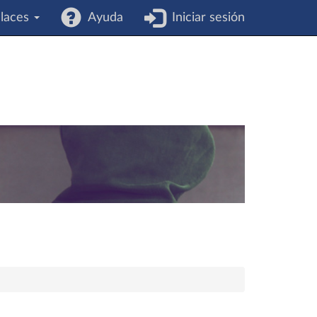
laces
Ayuda
Iniciar sesión