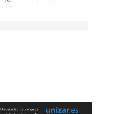
16,0
-
—
Universidad de Zaragoza