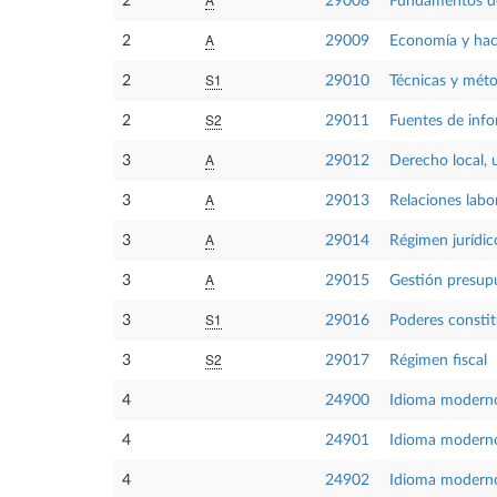
2
29008
Fundamentos de
A
2
29009
Economía y haci
S1
2
29010
Técnicas y méto
S2
2
29011
Fuentes de info
A
3
29012
Derecho local, 
A
3
29013
Relaciones labor
A
3
29014
Régimen jurídic
A
3
29015
Gestión presupu
S1
3
29016
Poderes constit
S2
3
29017
Régimen fiscal
4
24900
Idioma moderno
4
24901
Idioma modern
4
24902
Idioma modern