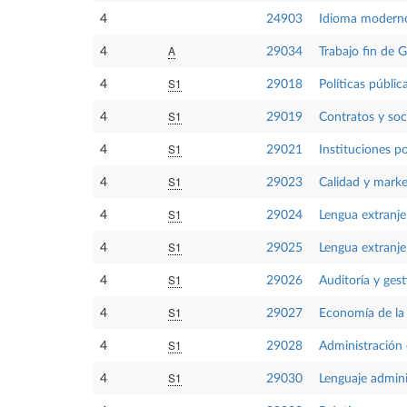
4
24903
Idioma moderno
A
4
29034
Trabajo fin de 
S1
4
29018
Políticas públic
S1
4
29019
Contratos y so
S1
4
29021
Instituciones po
S1
4
29023
Calidad y marke
S1
4
29024
Lengua extranje
S1
4
29025
Lengua extranjer
S1
4
29026
Auditoría y gest
S1
4
29027
Economía de la
S1
4
29028
Administración
S1
4
29030
Lenguaje admini