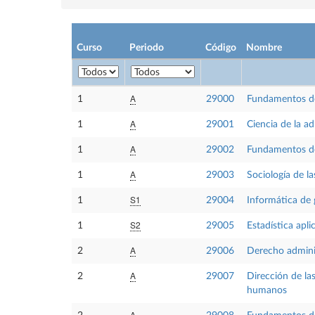
Curso
Periodo
Código
Nombre
A
1
29000
Fundamentos de
A
1
29001
Ciencia de la ad
A
1
29002
Fundamentos de
A
1
29003
Sociología de l
S1
1
29004
Informática de 
S2
1
29005
Estadística apli
A
2
29006
Derecho adminis
A
2
29007
Dirección de la
humanos
A