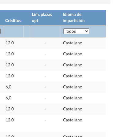
Lím. plazas
Idioma de
Créditos
opt
impartición
12,0
-
Castellano
12,0
-
Castellano
12,0
-
Castellano
12,0
-
Castellano
6,0
-
Castellano
6,0
-
Castellano
12,0
-
Castellano
12,0
-
Castellano